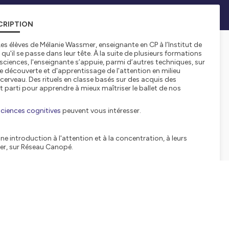
CRIPTION
es élèves de Mélanie Wassmer, enseignante en CP à l’Institut de
u'il se passe dans leur tête. À la suite de plusieurs formations
iences, l'enseignante s’appuie, parmi d’autres techniques, sur
 découverte et d'apprentissage de l'attention en milieu
 cerveau. Des rituels en classe basés sur des acquis des
t parti pour apprendre à mieux maîtriser le ballet de nos
sciences cognitives
peuvent vous intéresser.
e introduction à l'attention et à la concentration, à leurs
er, sur Réseau Canopé.
 - Podcast et enseignement
».
lateformes de podcasts :