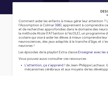
DES
Comment aider les enfants à mieux gérer leur attention ? L
l’Assomption à Colmar
(68)
, apprennent à comprendre ce q
et de recherches approfondies dans le domaine des neurosc
la méthode Atole (l'ATtention à l'écOLE), un programme de
scolaire qui vise à aider les élèves à mieux comprendre leur
neurosciences, des jeux adaptés à la tranche d’âge, et c’es
neurones !
Les épisodes de la playlist Extra classe
Enseigner avec les 
Vous pouvez aussi consulter ces ressources :
L'attention, ça s'apprend !
de Jean-Philippe Lachaux. Un
mécanismes cérébraux et aux moyens de les développ
Présentation du
projet Atole
.
Abonnez-vous à la newsletter
.
Et rejoignez-nous sur le groupe Facebook «
Extra classe
Extra classe à écouter et à partager sur toutes vos p
https://smartlink.ausha.co/extra-classe