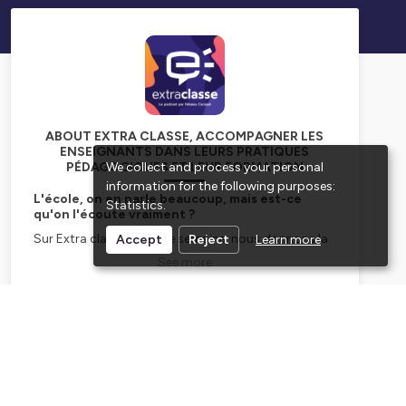
ABOUT EXTRA CLASSE, ACCOMPAGNER LES
ENSEIGNANTS DANS LEURS PRATIQUES
PÉDAGOGIQUES ET LEUR FORMATION
We collect and process your personal
information for the following purposes:
L'école, on en parle beaucoup, mais est-ce
Statistics
.
qu'on l'écoute vraiment ?
Sur Extra classe, chaque semaine, nous donnons la
Accept
Reject
Learn more
parole à des enseignants et enseignantes comme
See more
vous en maternelle, élémentaire, collège, lycée, lycée
pro, qui font vivre et évoluer l’école, pour la réussite
des élèves et le bien-être de tous les membres de la
Subscribe
communauté éducative.
Lutte contre le harcèlement, IA à l'école, bien-être
des élèves, posture professionnelle, coéducation,
éducation à la transition écologique et sociale,
éducation aux médias et à l'information, motivation
des élèves... Chaque mercredi, des profs, des acteurs