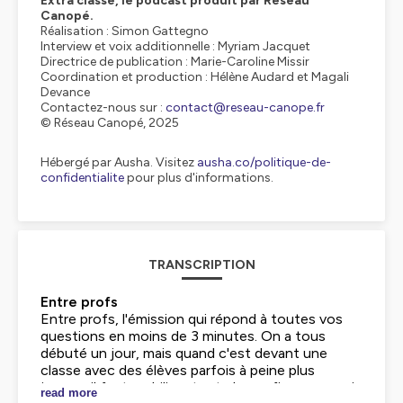
Extra classe, le podcast produit par Réseau
Canopé.
Réalisation : Simon Gattegno
Interview et voix additionnelle : Myriam Jacquet
Directrice de publication : Marie-Caroline Missir
Coordination et production : Hélène Audard et Magali
Devance
Contactez-nous sur :
contact@reseau-canope.fr
© Réseau Canopé, 2025
Hébergé par Ausha. Visitez
ausha.co/politique-de-
confidentialite
pour plus d'informations.
TRANSCRIPTION
Entre profs
Entre profs, l'émission qui répond à toutes vos
questions en moins de 3 minutes. On a tous
débuté un jour, mais quand c'est devant une
classe avec des élèves parfois à peine plus
jeunes, il faut mobiliser toute la confiance en soi.
read more