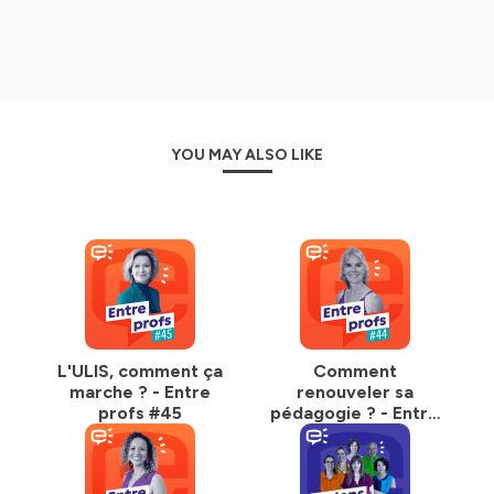
« Parlons pratiques »
, les derniers mercredis du mois,
où experts et acteurs de terrain sont réunis par l'équipe
d'Extra classe pour analyser les questions éducatives et
pédagogiques (durée : 40 à 50 minutes).
YOU MAY ALSO LIKE
Hébergé par Ausha. Visitez
ausha.co/politique-de-
confidentialite
pour plus d'informations.
L'ULIS, comment ça
Comment
marche ? - Entre
renouveler sa
profs #45
pédagogie ? - Entre
profs #44