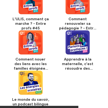
L'ULIS, comment ça
Comment
marche ? - Entre
renouveler sa
profs #45
pédagogie ? - Entre
profs #44
Comment nouer
Apprendre à la
des liens avec les
maternelle, c’est
familles éloignées
résoudre des
de l'école ? - Entre
problèmes ? -
profs #43
Parlons pratiques
#64
Le monde du savoir,
un podcast bilingue