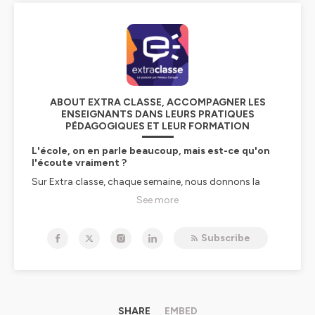
ABOUT EXTRA CLASSE, ACCOMPAGNER LES
ENSEIGNANTS DANS LEURS PRATIQUES
PÉDAGOGIQUES ET LEUR FORMATION
L'école, on en parle beaucoup, mais est-ce qu'on
l'écoute vraiment ?
Sur Extra classe, chaque semaine, nous donnons la
parole à des enseignants et enseignantes comme vous
See more
en maternelle, élémentaire, collège, lycée, lycée pro, qui
font vivre et évoluer l’école, pour la réussite des élèves et
le bien-être de tous les membres de la communauté
Subscribe
éducative.
Lutte contre le harcèlement, IA à l'école, bien-être des
élèves, posture professionnelle, coéducation, éducation
à la transition écologique et sociale, éducation aux
médias et à l'information, motivation des élèves...
Chaque mercredi, des profs, des acteurs de la
SHARE
EMBED
formation et de l'éducation vous partagent leurs