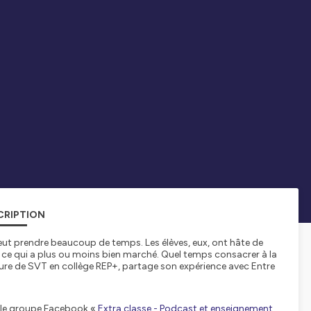
CRIPTION
eut prendre beaucoup de temps. Les élèves, eux, ont hâte de
 ce qui a plus ou moins bien marché. Quel temps consacrer à la
eure de SVT en collège REP+, partage son expérience avec Entre
r le groupe Facebook «
Extra classe - Podcast et enseignement