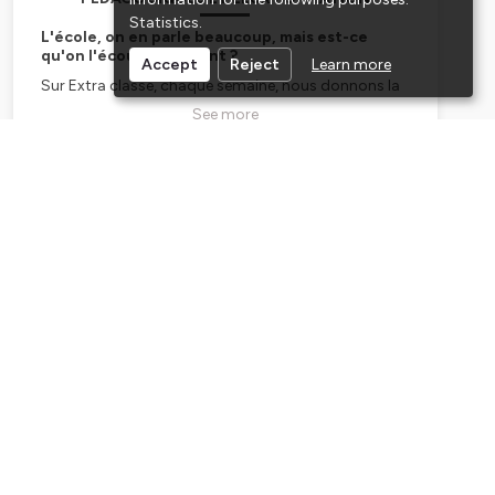
Statistics
.
L'école, on en parle beaucoup, mais est-ce
qu'on l'écoute vraiment ?
Accept
Reject
Learn more
Sur Extra classe, chaque semaine, nous donnons la
parole à des enseignants et enseignantes comme
See more
vous en maternelle, élémentaire, collège, lycée, lycée
pro, qui font vivre et évoluer l’école, pour la réussite
des élèves et le bien-être de tous les membres de la
Subscribe
communauté éducative.
Lutte contre le harcèlement, IA à l'école, bien-être
des élèves, posture professionnelle, coéducation,
éducation à la transition écologique et sociale,
éducation aux médias et à l'information, motivation
des élèves... Chaque mercredi, des profs, des acteurs
de la formation et de l'éducation vous partagent
leurs expériences et vous inspirent, avec
trois
émissions
:
« Entre profs »
, les premiers mercredis de chaque
mois, trois épisodes dans lesquels des collègues
vous donnent des pistes de réflexion et des
exemples concrets pour répondre à vos questions
de terrain (durée : 3 x 3 minutes).
« Les Énergies scolaires »
, où des acteurs de la
communauté éducative vous apportent leur