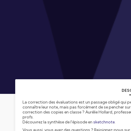
DES
La correction des évaluations est un passage obligé qui p
connaître leur note, mais pas forcément de se pencher sur
correction des copies en classe ? Aurélie Hollard, profess
profs.
Découvrez la synthèse de l'épisode en
sketchnote
.
Vous aussi, vous avez des questions ? Rejoignez-nous su