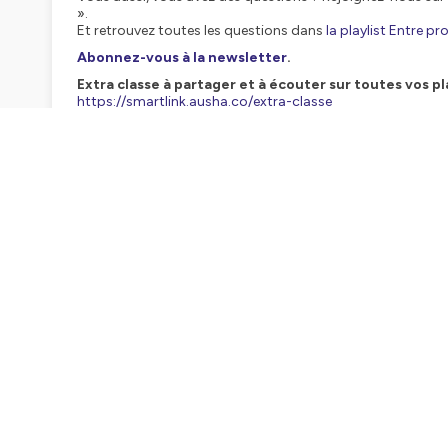
».
Et retrouvez toutes les questions dans
la playlist Entre pr
Abonnez-vous à la newsletter
.
Extra classe à partager et à écouter sur toutes vos p
https://smartlink.ausha.co/extra-classe
Extra classe, le podcast produit par Réseau Canopé.
Équipe de réalisation : Simon Gattegno, Magali Devance
Réalisation du sketchnote : Florian Robin
Directeur de publication : Samuel Vitel
Coordination et production : Hélène Audard et Magali De
Contactez-nous sur :
contact@reseau-canope.fr
Hébergé par Ausha. Visitez
ausha.co/politique-de-confiden
TRAN
Extra classe
Entre profs, l'émission d'Extra classe
La correction des évaluations est un 
élèves, eux, ont hâte de connaître leu