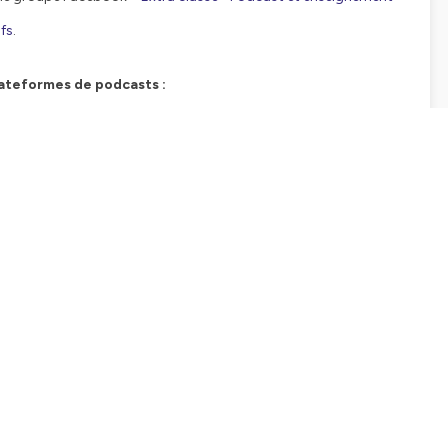
ofs
.
lateformes de podcasts :
vance
tialite
pour plus d'informations.
SCRIPTION
 qui répond à toutes vos questions en moins de 3 minutes.
passage obligé qui peut prendre beaucoup de temps. Les
rs notes, mais pas forcément de se pencher sur ce qui a