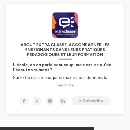
ABOUT EXTRA CLASSE, ACCOMPAGNER LES
ENSEIGNANTS DANS LEURS PRATIQUES
PÉDAGOGIQUES ET LEUR FORMATION
L'école, on en parle beaucoup, mais est-ce qu'on
l'écoute vraiment ?
Sur Extra classe, chaque semaine, nous donnons la
parole à des enseignants et enseignantes comme vous
See more
en maternelle, élémentaire, collège, lycée, lycée pro, qui
font vivre et évoluer l’école, pour la réussite des élèves et
le bien-être de tous les membres de la communauté
Subscribe
éducative.
Lutte contre le harcèlement, IA à l'école, bien-être des
élèves, posture professionnelle, coéducation, éducation
à la transition écologique et sociale, éducation aux
médias et à l'information, motivation des élèves...
Chaque mercredi, des profs, des acteurs de la