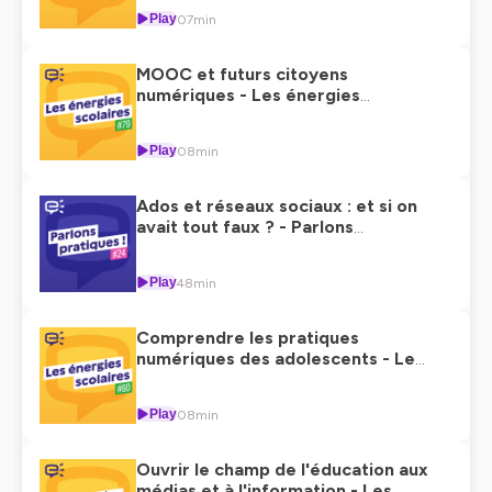
Play
07min
MOOC et futurs citoyens
numériques - Les énergies
scolaires #79
Play
08min
Ados et réseaux sociaux : et si on
avait tout faux ? - Parlons
pratiques ! #24
Play
48min
Comprendre les pratiques
numériques des adolescents - Les
énergies scolaires #60
Play
08min
Ouvrir le champ de l'éducation aux
médias et à l'information - Les